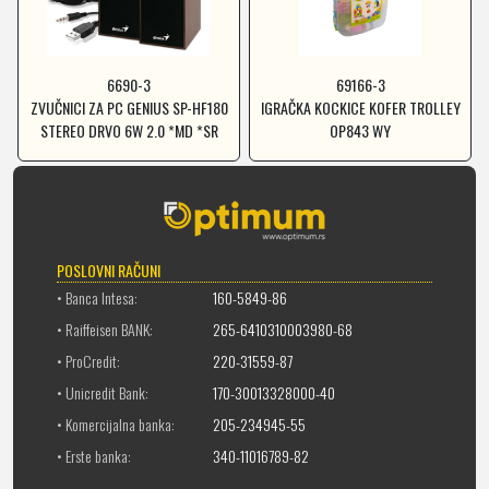
6690-3
69166-3
ZVUČNICI ZA PC GENIUS SP-HF180
IGRAČKA KOCKICE KOFER TROLLEY
STEREO DRVO 6W 2.0 *MD *SR
OP843 WY
POSLOVNI RAČUNI
• Banca Intesa:
160-5849-86
• Raiffeisen BANK:
265-6410310003980-68
• ProCredit:
220-31559-87
• Unicredit Bank:
170-30013328000-40
• Komercijalna banka:
205-234945-55
• Erste banka:
340-11016789-82