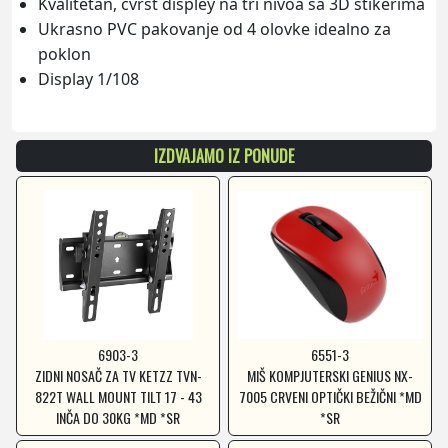
Kvalitetan, čvrst displey na tri nivoa sa 3D stikerima
Ukrasno PVC pakovanje od 4 olovke idealno za
poklon
Display 1/108
IZDVAJAMO IZ PONUDE
6903-3
6551-3
ZIDNI NOSAČ ZA TV KETZZ TVN-
MIŠ KOMPJUTERSKI GENIUS NX-
822T WALL MOUNT TILT 17 - 43
7005 CRVENI OPTIČKI BEŽIČNI *MD
INČA DO 30KG *MD *SR
*SR