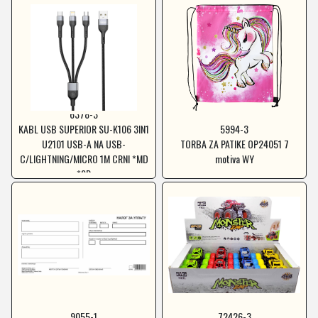
6378-3
KABL USB SUPERIOR SU-K106 3IN1
5994-3
U2101 USB-A NA USB-
TORBA ZA PATIKE OP24051 7
C/LIGHTNING/MICRO 1M CRNI *MD
motiva WY
*SR
9055-1
72426-3