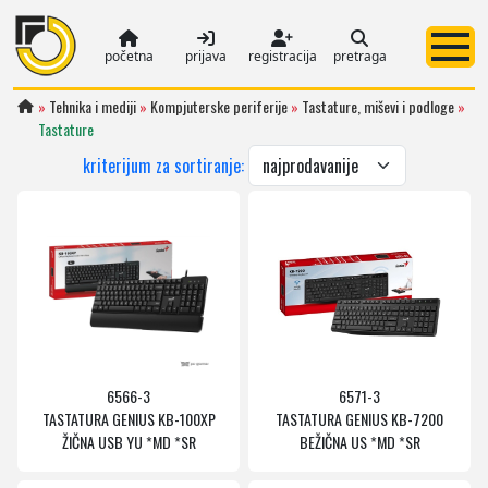
početna
prijava
registracija
pretraga
»
Tehnika i mediji
»
Kompjuterske periferije
»
Tastature, miševi i podloge
»
Tastature
kriterijum za sortiranje:
6566-3
6571-3
TASTATURA GENIUS KB-100XP
TASTATURA GENIUS KB-7200
ŽIČNA USB YU *MD *SR
BEŽIČNA US *MD *SR