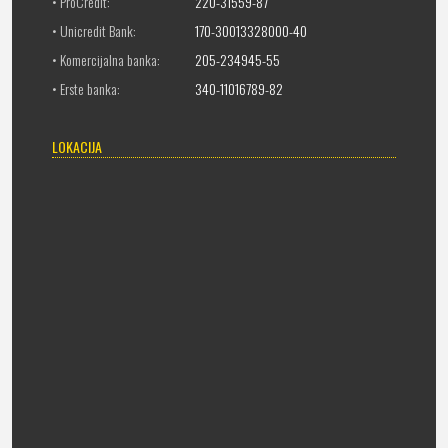
• ProCredit:
220-31559-87
• Unicredit Bank:
170-30013328000-40
• Komercijalna banka:
205-234945-55
• Erste banka:
340-11016789-82
LOKACIJA