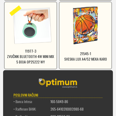
11977-3
21545-1
ZVUČNIK BLUETOOTH 4W MINI MIX
SVESKA LUX A4/52 MEKA KARO
5 BOJA OP25222 WY
POSLOVNI RAČUNI
• Banca Intesa:
160-5849-86
• Raiffeisen BANK:
265-6410310003980-68