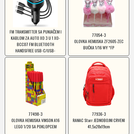
6846-3
FM TRANSMITTER SA PUNJAČEM I
77054-3
KABLOM ZA AUTO XO 3 U 1 XO-
OLOVKA HEMIJSKA ZF2605 ZEC
BCC07 FM BLUETOOTH
BUĆKA 1/16 WY *FP
HANDSFREE USB-C/USB-
MICRO/LIGHTING *MD *SR
77498-3
77936-3
OLOVKA HEMIJSKA VINSON A16
RANAC Starr JEDNOBOJNI CRVENI
LEGO 1/20 SA POKLOPCEM
41,5x28x19cm