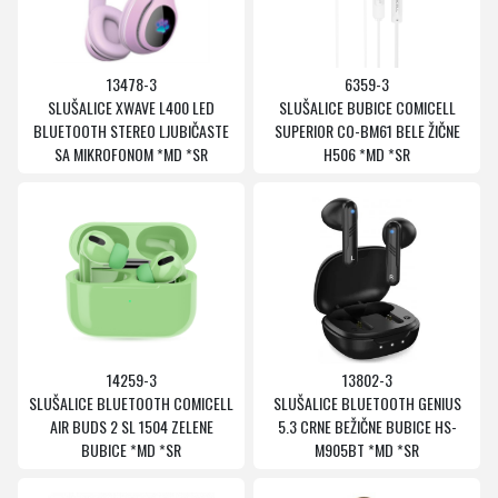
13478-3
6359-3
SLUŠALICE XWAVE L400 LED
SLUŠALICE BUBICE COMICELL
BLUETOOTH STEREO LJUBIČASTE
SUPERIOR CO-BM61 BELE ŽIČNE
SA MIKROFONOM *MD *SR
H506 *MD *SR
14259-3
13802-3
SLUŠALICE BLUETOOTH COMICELL
SLUŠALICE BLUETOOTH GENIUS
AIR BUDS 2 SL 1504 ZELENE
5.3 CRNE BEŽIČNE BUBICE HS-
BUBICE *MD *SR
M905BT *MD *SR