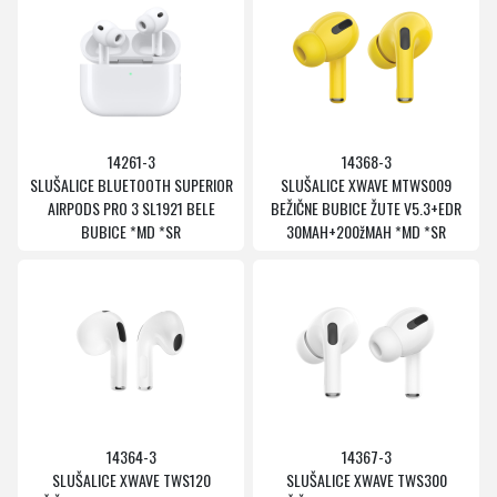
14261-3
14368-3
SLUŠALICE BLUETOOTH SUPERIOR
SLUŠALICE XWAVE MTWS009
AIRPODS PRO 3 SL1921 BELE
BEŽIČNE BUBICE ŽUTE V5.3+EDR
BUBICE *MD *SR
30MAH+200žMAH *MD *SR
14364-3
14367-3
SLUŠALICE XWAVE TWS120
SLUŠALICE XWAVE TWS300