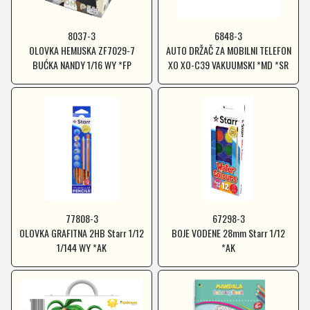
8037-3
6848-3
OLOVKA HEMIJSKA ZF7029-7
AUTO DRŽAČ ZA MOBILNI TELEFON
BUĆKA NANDY 1/16 WY *FP
XO XO-C39 VAKUUMSKI *MD *SR
77808-3
67298-3
OLOVKA GRAFITNA 2HB Starr 1/12
BOJE VODENE 28mm Starr 1/12
1/144 WY *AK
*AK