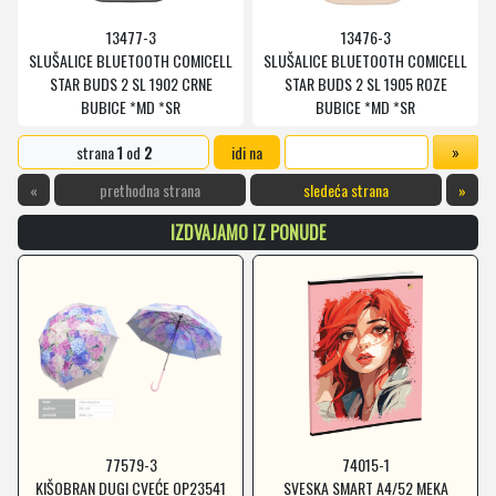
13477-3
13476-3
SLUŠALICE BLUETOOTH COMICELL
SLUŠALICE BLUETOOTH COMICELL
STAR BUDS 2 SL 1902 CRNE
STAR BUDS 2 SL 1905 ROZE
BUBICE *MD *SR
BUBICE *MD *SR
strana
1
od
2
idi na
«
prethodna strana
sledeća strana
»
IZDVAJAMO IZ PONUDE
77579-3
74015-1
KIŠOBRAN DUGI CVEĆE OP23541
SVESKA SMART A4/52 MEKA