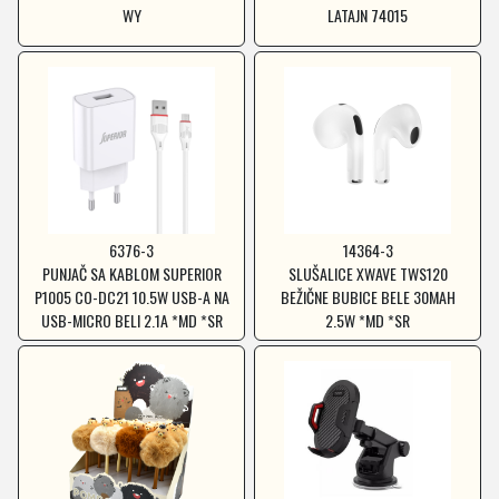
WY
LATAJN 74015
6376-3
14364-3
PUNJAČ SA KABLOM SUPERIOR
SLUŠALICE XWAVE TWS120
P1005 CO-DC21 10.5W USB-A NA
BEŽIČNE BUBICE BELE 30MAH
USB-MICRO BELI 2.1A *MD *SR
2.5W *MD *SR