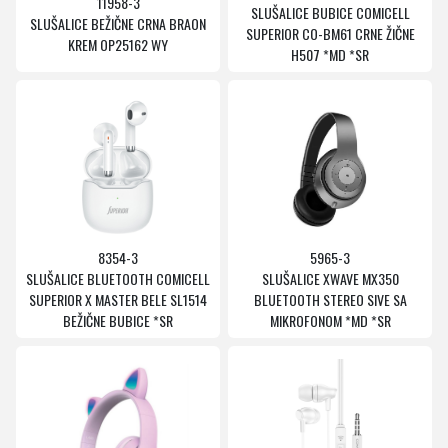
11958-3
SLUŠALICE BUBICE COMICELL
SLUŠALICE BEŽIČNE CRNA BRAON
SUPERIOR CO-BM61 CRNE ŽIČNE
KREM OP25162 WY
H507 *MD *SR
8354-3
5965-3
SLUŠALICE BLUETOOTH COMICELL
SLUŠALICE XWAVE MX350
SUPERIOR X MASTER BELE SL1514
BLUETOOTH STEREO SIVE SA
BEŽIČNE BUBICE *SR
MIKROFONOM *MD *SR