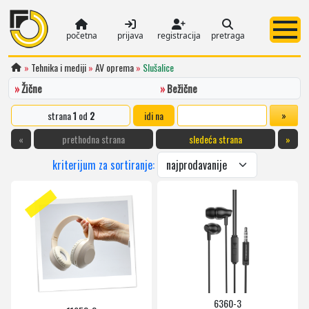
početna
prijava
registracija
pretraga
»
Tehnika i mediji
»
AV oprema
»
Slušalice
»
Žične
»
Bežične
strana
1
od
2
idi na
«
prethodna strana
sledeća strana
»
kriterijum za sortiranje:
6360-3