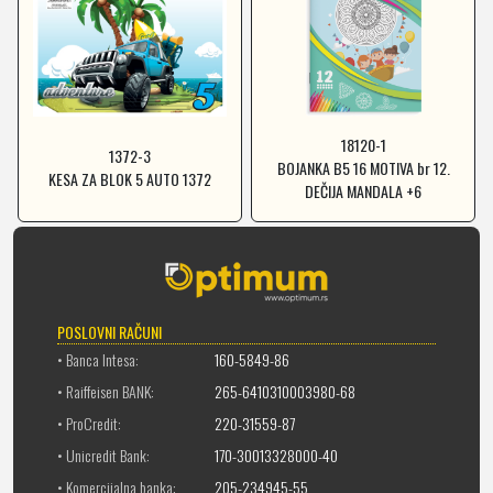
18120-1
1372-3
BOJANKA B5 16 MOTIVA br 12.
KESA ZA BLOK 5 AUTO 1372
DEČIJA MANDALA +6
POSLOVNI RAČUNI
• Banca Intesa:
160-5849-86
• Raiffeisen BANK:
265-6410310003980-68
• ProCredit:
220-31559-87
• Unicredit Bank:
170-30013328000-40
• Komercijalna banka:
205-234945-55