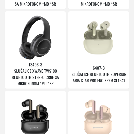
SA MIKROFONOM *MD *SR
MIKROFONOM *MD *SR
13496-3
6407-3
SLUŠALICE XWAVE TWS100
SLUŠALICE BLUETOOTH SUPERIOR
BLUETOOTH STEREO CRNE SA
ARIA STAR PRO ENC KREM SL1541
MIKROFONOM *MD *SR