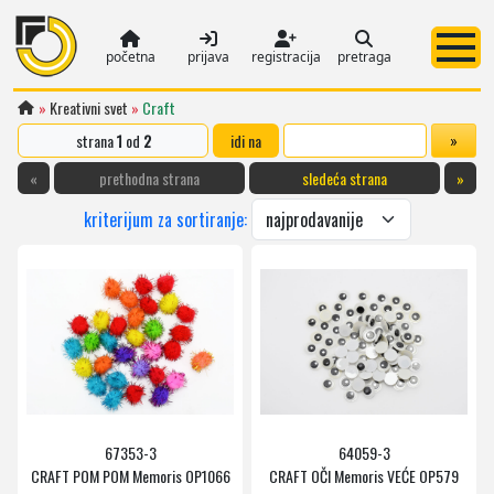
početna
prijava
registracija
pretraga
»
Kreativni svet
»
Craft
strana
1
od
2
idi na
«
prethodna strana
sledeća strana
»
kriterijum za sortiranje:
67353-3
64059-3
CRAFT POM POM Memoris OP1066
CRAFT OČI Memoris VEĆE OP579