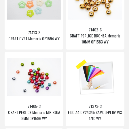
71402-3
71413-3
CRAFT PERLICE BRONZA Memoris
CRAFT CVET Memoris OP1594 WY
10MM OP1583 WY
71405-3
71373-3
CRAFT PERLICE Memoris MIX BOJA
FILC A4 OP24345 SAMOLEPLJIV MIX
8MM OP1586 WY
1/10 WY