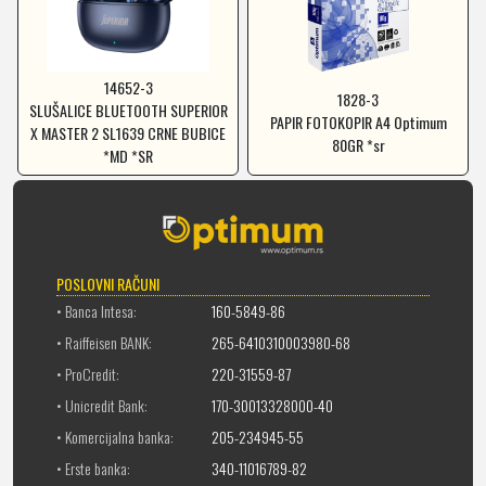
14652-3
1828-3
SLUŠALICE BLUETOOTH SUPERIOR
PAPIR FOTOKOPIR A4 Optimum
X MASTER 2 SL1639 CRNE BUBICE
80GR *sr
*MD *SR
POSLOVNI RAČUNI
• Banca Intesa:
160-5849-86
• Raiffeisen BANK:
265-6410310003980-68
• ProCredit:
220-31559-87
• Unicredit Bank:
170-30013328000-40
• Komercijalna banka:
205-234945-55
• Erste banka:
340-11016789-82