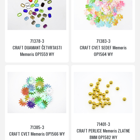
71378-3
71383-3
CRAFT DIJAMANT ČETVRTASTI
CRAFT CVET SEDEF Memoris
Memoris OP1559 WY
OP1564 WY
71401-3
71385-3
CRAFT PERLICE Memoris ZLATNE
CRAFT CVET Memoris OP1566 WY
8MM OP1582 WY