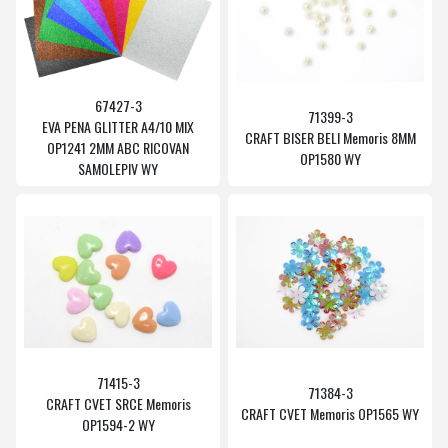
67427-3
71399-3
EVA PENA GLITTER A4/10 MIX
CRAFT BISER BELI Memoris 8MM
OP1241 2MM ABC RICOVAN
OP1580 WY
SAMOLEPIV WY
71415-3
71384-3
CRAFT CVET SRCE Memoris
CRAFT CVET Memoris OP1565 WY
OP1594-2 WY