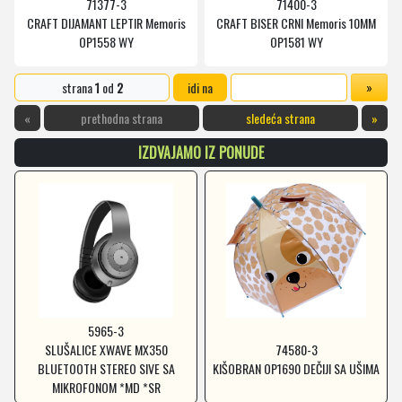
71377-3
71400-3
CRAFT DIJAMANT LEPTIR Memoris
CRAFT BISER CRNI Memoris 10MM
OP1558 WY
OP1581 WY
strana
1
od
2
idi na
«
prethodna strana
sledeća strana
»
IZDVAJAMO IZ PONUDE
5965-3
SLUŠALICE XWAVE MX350
74580-3
BLUETOOTH STEREO SIVE SA
KIŠOBRAN OP1690 DEČIJI SA UŠIMA
MIKROFONOM *MD *SR