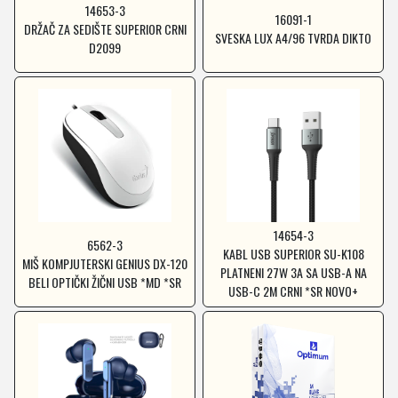
14653-3
16091-1
DRŽAČ ZA SEDIŠTE SUPERIOR CRNI
SVESKA LUX A4/96 TVRDA DIKTO
D2099
14654-3
6562-3
KABL USB SUPERIOR SU-K108
MIŠ KOMPJUTERSKI GENIUS DX-120
PLATNENI 27W 3A SA USB-A NA
BELI OPTIČKI ŽIČNI USB *MD *SR
USB-C 2M CRNI *SR NOVO+