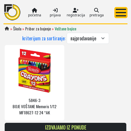
početna
prijava
registracija
pretraga
»
Škola
»
Pribor za bojenje
»
Voštane bojice
kriterijum za sortiranje:
5846-3
BOJE VOŠTANE Memoris 1/12
MF18627-12 24 *AK
IZDVAJAMO IZ PONUDE