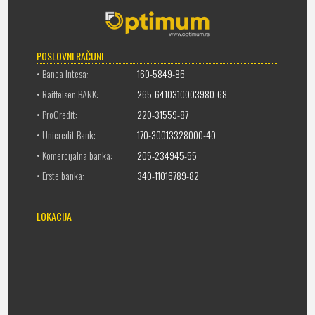
POSLOVNI RAČUNI
• Banca Intesa:
160-5849-86
• Raiffeisen BANK:
265-6410310003980-68
• ProCredit:
220-31559-87
• Unicredit Bank:
170-30013328000-40
• Komercijalna banka:
205-234945-55
• Erste banka:
340-11016789-82
LOKACIJA