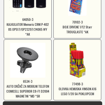
64050-3
70102-3
KALKULATOR Memoris CRNI P-402
BOJE DRVENE 1/12 Starr
8S OP517/OP23297/24065 WY
TROUGLASTE *AK
*AK
6534-3
77498-3
AUTO DRŽAČ ZA MOBILNI TELEFON
OLOVKA HEMIJSKA VINSON A16
COMICELL SUPERIOR C8-F1 D2004
LEGO 1/20 SA POKLOPCEM
MAGNETNI *MD *SR