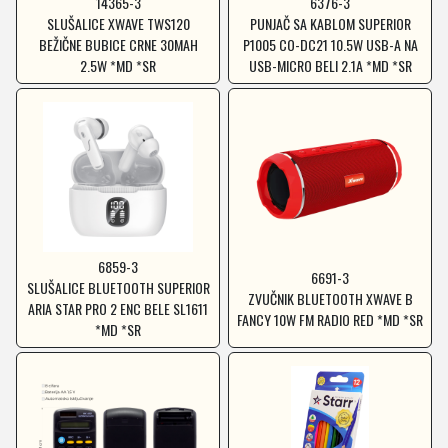
14365-3
6376-3
SLUŠALICE XWAVE TWS120
PUNJAČ SA KABLOM SUPERIOR
BEŽIČNE BUBICE CRNE 30MAH
P1005 CO-DC21 10.5W USB-A NA
2.5W *MD *SR
USB-MICRO BELI 2.1A *MD *SR
6859-3
6691-3
SLUŠALICE BLUETOOTH SUPERIOR
ZVUČNIK BLUETOOTH XWAVE B
ARIA STAR PRO 2 ENC BELE SL1611
FANCY 10W FM RADIO RED *MD *SR
*MD *SR