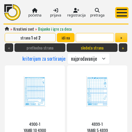
početna
prijava
registracija
pretraga
»
Kreativni svet
»
Bojanke i igre za decu
strana
1
od
2
idi na
«
prethodna strana
sledeća strana
»
kriterijum za sortiranje:
4900-1
4899-1
YAMB 10 4900
YAMB 5 4899