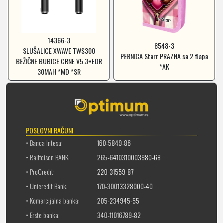
14366-3
8548-3
SLUŠALICE XWAVE TWS300
PERNICA Starr PRAZNA sa 2 flapa
BEŽIČNE BUBICE CRNE V5.3+EDR
*AK
30MAH *MD *SR
POSLOVNI RAČUNI
• Banca Intesa:
160-5849-86
• Raiffeisen BANK:
265-6410310003980-68
• ProCredit:
220-31559-87
• Unicredit Bank:
170-30013328000-40
• Komercijalna banka:
205-234945-55
• Erste banka:
340-11016789-82