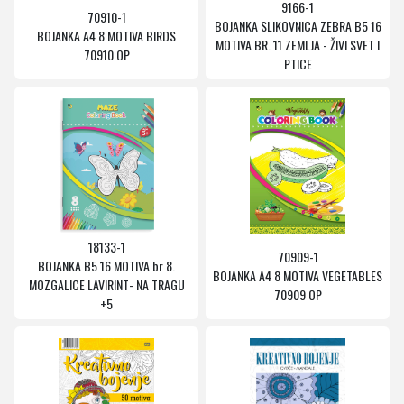
9166-1
70910-1
BOJANKA SLIKOVNICA ZEBRA B5 16
BOJANKA A4 8 MOTIVA BIRDS
MOTIVA BR. 11 ZEMLJA - ŽIVI SVET I
70910 OP
PTICE
18133-1
70909-1
BOJANKA B5 16 MOTIVA br 8.
BOJANKA A4 8 MOTIVA VEGETABLES
MOZGALICE LAVIRINT- NA TRAGU
70909 OP
+5