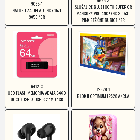
6686-3
9055-1
SLUŠALICE BLUETOOTH SUPERIOR
NALOG 1 ZA UPLATU NCR 15/1
MANSORY PRO ANC+ENC SL1531
9055 *BR
PINK BEŽIČNE BUBICE *SR
6412-3
12528-1
USB FLASH MEMORIJA ADATA 64GB
BLOK II OPTIMUM 12528 AKCIJA
UC310 USB-A USB 3.2 *MD *SR