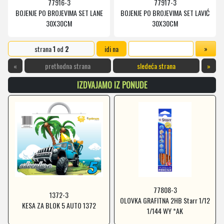
77916-3
77917-3
BOJENJE PO BROJEVIMA SET LANE
BOJENJE PO BROJEVIMA SET LAVIĆ
30X30CM
30X30CM
strana
1
od
2
idi na
«
prethodna strana
sledeća strana
»
IZDVAJAMO IZ PONUDE
77808-3
1372-3
OLOVKA GRAFITNA 2HB Starr 1/12
KESA ZA BLOK 5 AUTO 1372
1/144 WY *AK