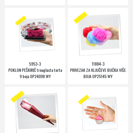
5953-3
11884-3
POKLON PEŠKIRIĆ trouglasta torta
PRIVEZAK ZA KLJUČEVE BUĆKA VIŠE
9 boja OP24098 WY
BOJA OP25145 WY