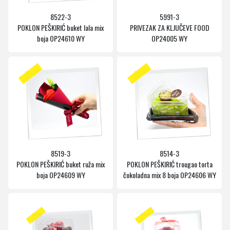
8522-3
5991-3
POKLON PEŠKIRIĆ buket lala mix
PRIVEZAK ZA KLJUČEVE FOOD
boja OP24610 WY
OP24005 WY
8519-3
8514-3
POKLON PEŠKIRIĆ buket ruža mix
POKLON PEŠKIRIĆ trougao torta
boja OP24609 WY
čokoladna mix 8 boja OP24606 WY