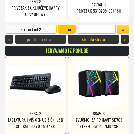
5993-3
12759-3
PRIVEZAK ZA KLJUČEVE HAPPY
PRIVEZAK 5310209-001 *SH
OP24014 WY
strana
1
od
2
idi na
«
prethodna strana
sledeća strana
»
IZDVAJAMO IZ PONUDE
6564-3
6845-3
TASTATURA I MIŠ GENIUS ŽIČNI USB
ZVUČNICI ZA PC HAVIT SK763
SET KM-160 YU *MD *SR
STEREO 6W 2.0 *MD *SR