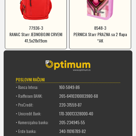
77936-3
8548-3
RANAC Starr JEDNOBOJNI CRVENI
PERNICA Starr PRAZNA sa 2 flapa
41,5x28x19cm
*AK
POSLOVNI RAČUNI
• Banca Intesa:
160-5849-86
• Raiffeisen BANK:
265-6410310003980-68
• ProCredit:
220-31559-87
• Unicredit Bank:
170-30013328000-40
• Komercijalna banka:
205-234945-55
• Erste banka:
340-11016789-82