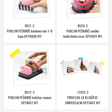
8517-3
8524-3
POKLON PEŠKIRIĆ bundeva mix 7-8
POKLON PEŠKIRIĆ sneško
boja OP24608 WY
belić/deda mraz OP24611 WY
8527-3
77831-3
POKLON PEŠKIRIĆ božićno zvonce
PRIVEZAK ZA KLJUČEVE
OP24612 WY
UNIVERZALNI OP23407 WY