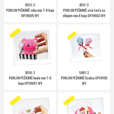
8513-3
8511-3
POKLON PEŠKIRIĆ zeka mix 7-8 boja
POKLON PEŠKIRIĆ srce torta sa
OP24605 WY
višnjom mix 8 boja OP24603 WY
8516-3
5961-3
POKLON PEŠKIRIĆ koala mix 7-8
POKLON PEŠKIRIĆ lizalica OP24105
boja OP24607 WY
WY