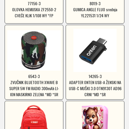
77156-3
8019-3
OLOVKA HEMIJSKA ZF2550-2
GUMICA ANGLE FLUO srednja
CVEĆE KLIK 1/108 WY *FP
YL221531 1/24 WY
6543-3
14265-3
ZVUČNIK BLUETOOTH XWAVE B
ADAPTER ONTEN USB-A ŽENSKI NA
SUPER 5W FM RADIO 300mAh LI-
USB-C MUŠKI 3.0 OTN9130T AD96
ION MASKIRNO ZELENA *MD *SR
CRNI *MD *SR