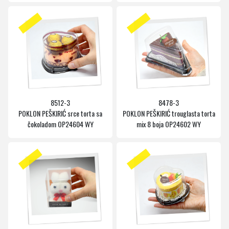
8512-3
8478-3
POKLON PEŠKIRIĆ srce torta sa
POKLON PEŠKIRIĆ trouglasta torta
čokoladom OP24604 WY
mix 8 boja OP24602 WY