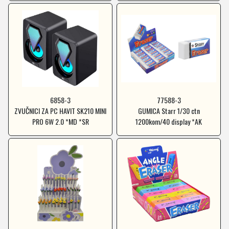
6858-3
77588-3
ZVUČNICI ZA PC HAVIT SK210 MINI
GUMICA Starr 1/30 ctn
PRO 6W 2.0 *MD *SR
1200kom/40 display *AK