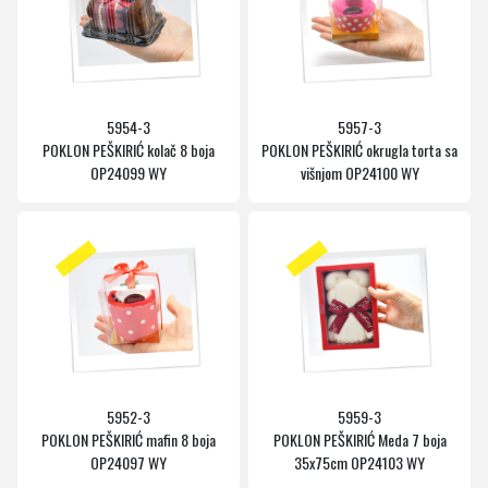
5954-3
5957-3
POKLON PEŠKIRIĆ kolač 8 boja
POKLON PEŠKIRIĆ okrugla torta sa
OP24099 WY
višnjom OP24100 WY
5952-3
5959-3
POKLON PEŠKIRIĆ mafin 8 boja
POKLON PEŠKIRIĆ Meda 7 boja
OP24097 WY
35x75cm OP24103 WY