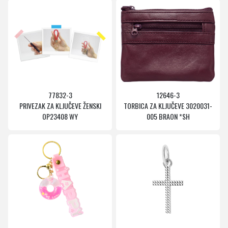
77832-3
12646-3
PRIVEZAK ZA KLJUČEVE ŽENSKI
TORBICA ZA KLJUČEVE 3020031-
OP23408 WY
005 BRAON *SH