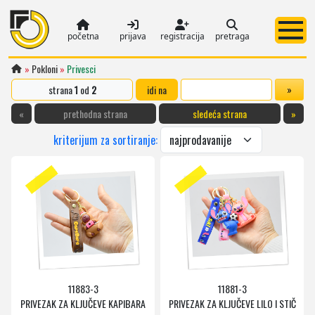
početna
prijava
registracija
pretraga
»
Pokloni
»
Privesci
strana
1
od
2
idi na
«
prethodna strana
sledeća strana
»
kriterijum za sortiranje:
11883-3
11881-3
PRIVEZAK ZA KLJUČEVE KAPIBARA
PRIVEZAK ZA KLJUČEVE LILO I STIČ