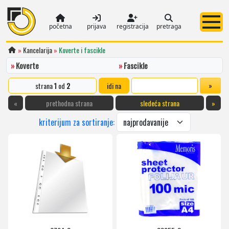
početna
prijava
registracija
pretraga
»
Kancelarija
»
Koverte i fascikle
»
Koverte
»
Fascikle
strana
1
od
2
idi na
«
prethodna strana
sledeća strana
»
kriterijum za sortiranje: