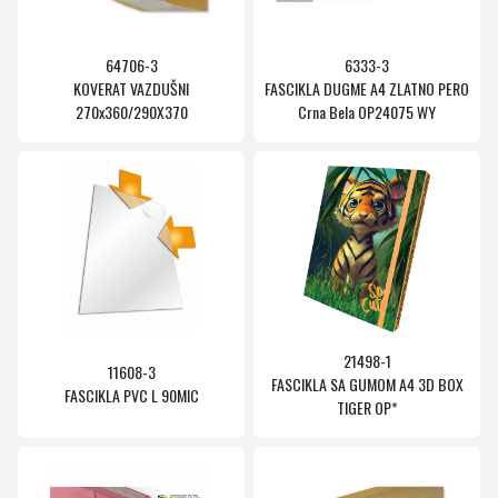
64706-3
6333-3
KOVERAT VAZDUŠNI
FASCIKLA DUGME A4 ZLATNO PERO
270x360/290X370
Crna Bela OP24075 WY
21498-1
11608-3
FASCIKLA SA GUMOM A4 3D BOX
FASCIKLA PVC L 90MIC
TIGER OP*