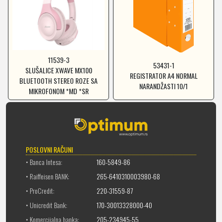
11539-3
53431-1
SLUŠALICE XWAVE MX100
REGISTRATOR A4 NORMAL
BLUETOOTH STEREO ROZE SA
NARANDŽASTI 10/1
MIKROFONOM *MD *SR
POSLOVNI RAČUNI
• Banca Intesa:
160-5849-86
• Raiffeisen BANK:
265-6410310003980-68
• ProCredit:
220-31559-87
• Unicredit Bank:
170-30013328000-40
• Komercijalna banka:
205-234945-55