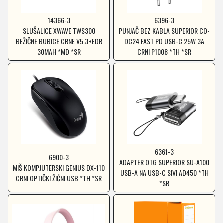
14366-3
6396-3
SLUŠALICE XWAVE TWS300
PUNJAČ BEZ KABLA SUPERIOR CO-
BEŽIČNE BUBICE CRNE V5.3+EDR
DC24 FAST PD USB-C 25W 3A
30MAH *MD *SR
CRNI P1008 *TH *SR
6361-3
6900-3
ADAPTER OTG SUPERIOR SU-A100
MIŠ KOMPJUTERSKI GENIUS DX-110
USB-A NA USB-C SIVI AD450 *TH
CRNI OPTIČKI ŽIČNI USB *TH *SR
*SR