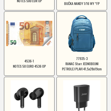
NOTES 500 EUR OP
BUĆKA NANDY 1/16 WY *FP
77935-3
4536-1
RANAC Starr JEDNOBOJNI
NOTES 50 EURO 4536 OP
PETROLEJ PLAVI 41,5x28x19cm