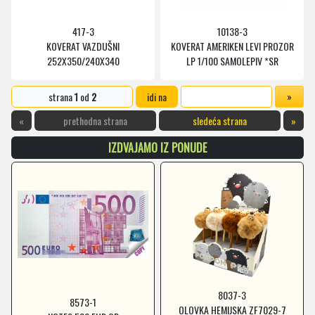
417-3
10138-3
KOVERAT VAZDUŠNI
KOVERAT AMERIKEN LEVI PROZOR
252X350/240X340
LP 1/100 SAMOLEPIV *SR
strana
1
od
2
idi na
«
prethodna strana
sledeća strana
»
IZDVAJAMO IZ PONUDE
8037-3
8573-1
OLOVKA HEMIJSKA ZF7029-7