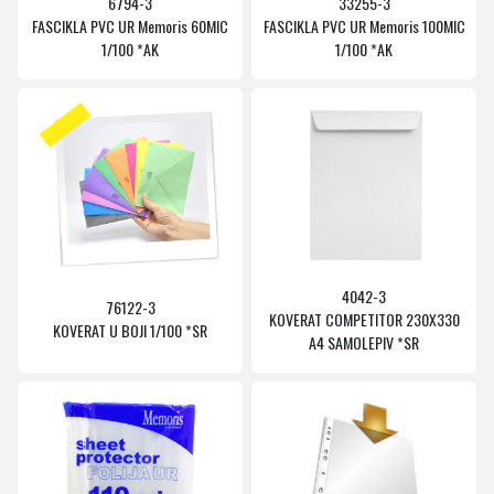
6794-3
33255-3
FASCIKLA PVC UR Memoris 60MIC
FASCIKLA PVC UR Memoris 100MIC
1/100 *AK
1/100 *AK
4042-3
76122-3
KOVERAT COMPETITOR 230X330
KOVERAT U BOJI 1/100 *SR
A4 SAMOLEPIV *SR