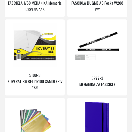
FASCIKLA 1/50 MEHANIKA Memoris
FASCIKLA DUGME A5 Foska W208
CRVENA *AK
WY
9100-3
3277-3
KOVERAT B6 BELI 1/100 SAMOLEPIV
MEHANIKA ZA FASCIKLE
*SR