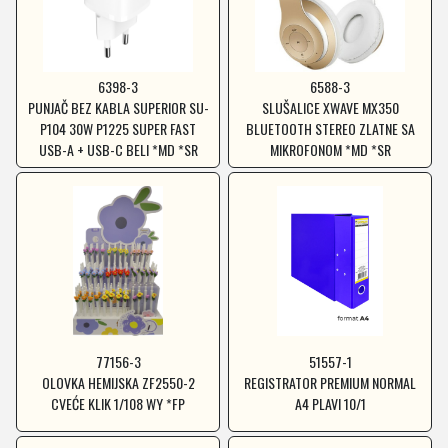
6398-3
6588-3
PUNJAČ BEZ KABLA SUPERIOR SU-
SLUŠALICE XWAVE MX350
P104 30W P1225 SUPER FAST
BLUETOOTH STEREO ZLATNE SA
USB-A + USB-C BELI *MD *SR
MIKROFONOM *MD *SR
77156-3
51557-1
OLOVKA HEMIJSKA ZF2550-2
REGISTRATOR PREMIUM NORMAL
CVEĆE KLIK 1/108 WY *FP
A4 PLAVI 10/1