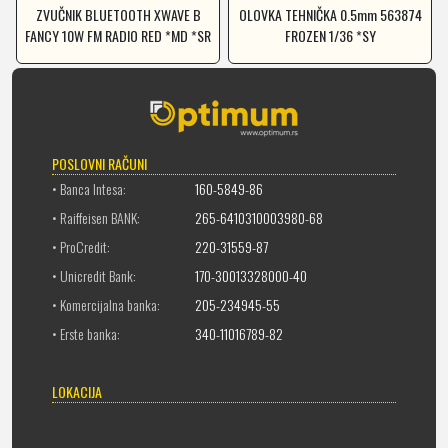
ZVUČNIK BLUETOOTH XWAVE B
OLOVKA TEHNIČKA 0.5mm 563874
FANCY 10W FM RADIO RED *MD *SR
FROZEN 1/36 *SY
POSLOVNI RAČUNI
• Banca Intesa:
160-5849-86
• Raiffeisen BANK:
265-6410310003980-68
• ProCredit:
220-31559-87
• Unicredit Bank:
170-30013328000-40
• Komercijalna banka:
205-234945-55
• Erste banka:
340-11016789-82
LOKACIJA