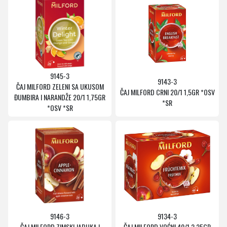
9145-3
9143-3
ČAJ MILFORD ZELENI SA UKUSOM
ČAJ MILFORD CRNI 20/1 1,5GR *OSV
ĐUMBIRA I NARANDŽE 20/1 1,75GR
*SR
*OSV *SR
9146-3
9134-3
ČAJ MILFORD ZIMSKI JABUKA I
ČAJ MILFORD VOĆNI 40/1 2,25GR