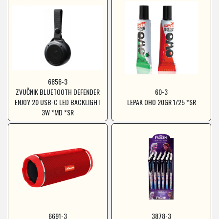
6856-3
ZVUČNIK BLUETOOTH DEFENDER
60-3
ENJOY 20 USB-C LED BACKLIGHT
LEPAK OHO 20GR 1/25 *SR
3W *MD *SR
6691-3
3878-3