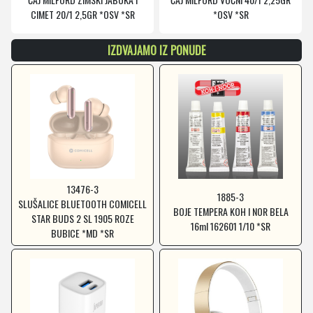
CIMET 20/1 2,5GR *OSV *SR
*OSV *SR
IZDVAJAMO IZ PONUDE
13476-3
1885-3
SLUŠALICE BLUETOOTH COMICELL
BOJE TEMPERA KOH I NOR BELA
STAR BUDS 2 SL 1905 ROZE
16ml 162601 1/10 *SR
BUBICE *MD *SR