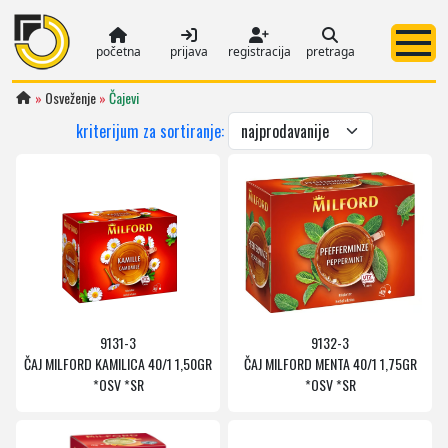
početna
prijava
registracija
pretraga
»
Osveženje
»
Čajevi
kriterijum za sortiranje:
9131-3
9132-3
ČAJ MILFORD KAMILICA 40/1 1,50GR
ČAJ MILFORD MENTA 40/1 1,75GR
*OSV *SR
*OSV *SR