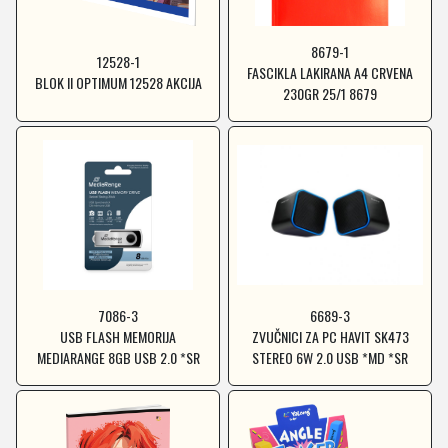
8679-1
12528-1
FASCIKLA LAKIRANA A4 CRVENA
BLOK II OPTIMUM 12528 AKCIJA
230GR 25/1 8679
7086-3
6689-3
USB FLASH MEMORIJA
ZVUČNICI ZA PC HAVIT SK473
MEDIARANGE 8GB USB 2.0 *SR
STEREO 6W 2.0 USB *MD *SR