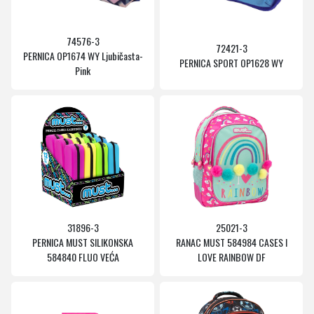
74576-3
72421-3
PERNICA OP1674 WY Ljubičasta-
PERNICA SPORT OP1628 WY
Pink
31896-3
25021-3
PERNICA MUST SILIKONSKA
RANAC MUST 584984 CASES I
584840 FLUO VEĆA
LOVE RAINBOW DF