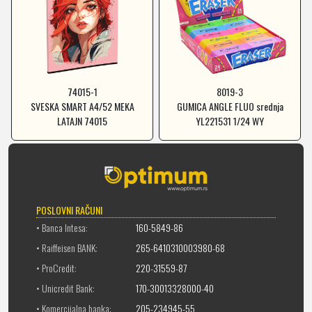
74015-1
8019-3
SVESKA SMART A4/52 MEKA
GUMICA ANGLE FLUO srednja
LATAJN 74015
YL221531 1/24 WY
POSLOVNI RAČUNI
• Banca Intesa:
160-5849-86
• Raiffeisen BANK:
265-6410310003980-68
• ProCredit:
220-31559-87
• Unicredit Bank:
170-30013328000-40
• Komercijalna banka:
205-234945-55