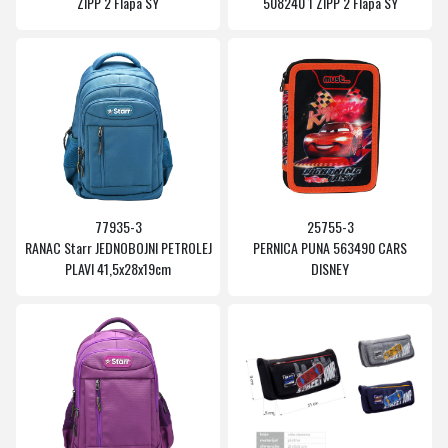
ZIPP 2 Flapa SY
508240 1 ZIPP 2 Flapa SY
77935-3
25755-3
RANAC Starr JEDNOBOJNI PETROLEJ
PERNICA PUNA 563490 CARS
PLAVI 41,5x28x19cm
DISNEY