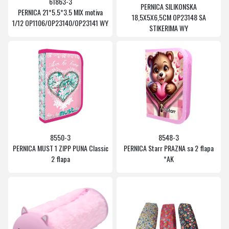
61863-3
PERNICA SILIKONSKA
PERNICA 21*5.5*3.5 MIX motiva
18,5X5X6,5CM OP23148 SA
1/12 OP1106/OP23140/OP23141 WY
STIKERIMA WY
8550-3
8548-3
PERNICA MUST 1 ZIPP PUNA Classic
PERNICA Starr PRAZNA sa 2 flapa
2 flapa
*AK