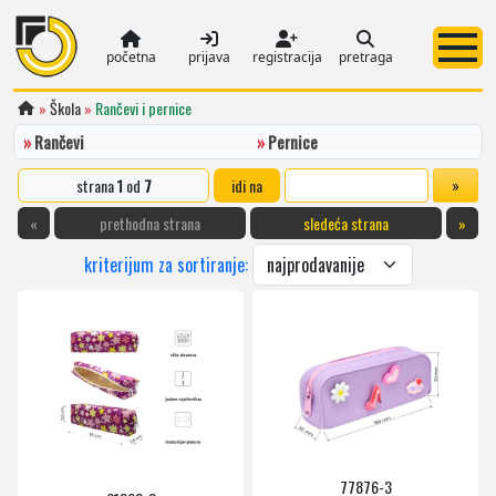
početna
prijava
registracija
pretraga
»
Škola
»
Rančevi i pernice
»
Rančevi
»
Pernice
strana
1
od
7
idi na
«
prethodna strana
sledeća strana
»
kriterijum za sortiranje:
77876-3