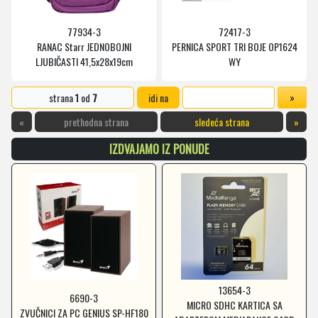
77934-3
72417-3
RANAC Starr JEDNOBOJNI
PERNICA SPORT TRI BOJE OP1624
LJUBIČASTI 41,5x28x19cm
WY
strana
1
od
7
idi na
«
prethodna strana
sledeća strana
»
IZDVAJAMO IZ PONUDE
13654-3
6690-3
MICRO SDHC KARTICA SA
ZVUČNICI ZA PC GENIUS SP-HF180