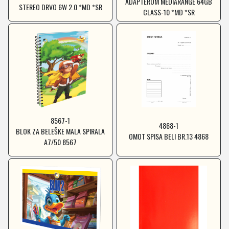
ADAPTEROM MEDIARANGE 64GB
STEREO DRVO 6W 2.0 *MD *SR
CLASS-10 *MD *SR
8567-1
4868-1
BLOK ZA BELEŠKE MALA SPIRALA
OMOT SPISA BELI BR.13 4868
A7/50 8567