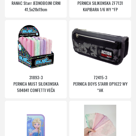
RANAC Starr JEDNOBOJNI CRNI
PERNICA SILIKONSKA ZF7131
41,5x28x19cm
KAPIBARA 1/6 WY *FP
31893-3
72415-3
PERNICA MUST SILOKONSKA
PERNICA BOYS STARR OP1622 WY
584841 CONFETTI VEĆA
*AK