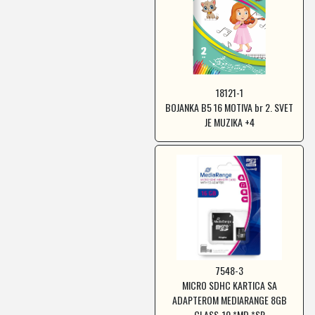
18121-1
BOJANKA B5 16 MOTIVA br 2. SVET
JE MUZIKA +4
7548-3
MICRO SDHC KARTICA SA
ADAPTEROM MEDIARANGE 8GB
CLASS-10 *MD *SR