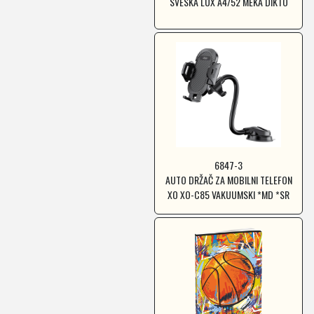
SVESKA LUX A4/52 MEKA DIKTO
6847-3
AUTO DRŽAČ ZA MOBILNI TELEFON
XO XO-C85 VAKUUMSKI *MD *SR