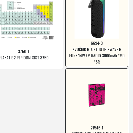
6694-3
ZVUČNIK BLUETOOTH XWAVE B
3750-1
FUNK 14W FM RADIO 3000mAh *MD
PLAKAT B2 PERIODNI SIST 3750
*SR
21546-1