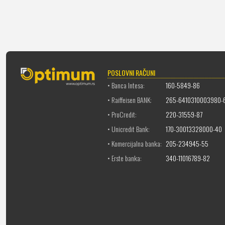
POSLOVNI RAČUNI
• Banca Intesa:
160-5849-86
• Raiffeisen BANK:
265-6410310003980-
• ProCredit:
220-31559-87
• Unicredit Bank:
170-30013328000-40
• Komercijalna banka:
205-234945-55
• Erste banka:
340-11016789-82