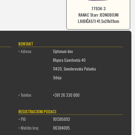
77934-3
RANAC Starr JEDNOBOJNI
LJUBIČASTI 41,5x28x19cm
KONTAKT
• Adresa:
Optimum doo
Majora Gavrilovića 40
11420, Smederevska Palanka
Srbija
• Telefon:
+381 26 330 000
REGISTRACIONI PODACI
• PIB:
101385092
• Matični broj:
06384005