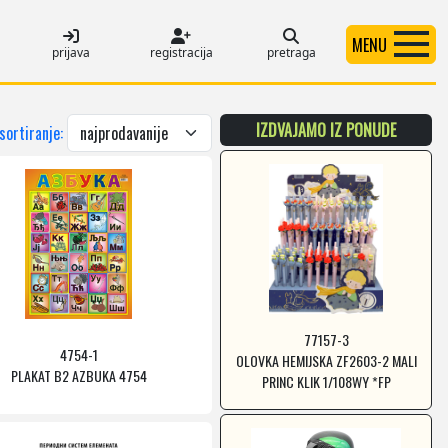
MENU
prijava
registracija
pretraga
IZDVAJAMO IZ PONUDE
 sortiranje:
77157-3
4754-1
OLOVKA HEMIJSKA ZF2603-2 MALI
PLAKAT B2 AZBUKA 4754
PRINC KLIK 1/108WY *FP