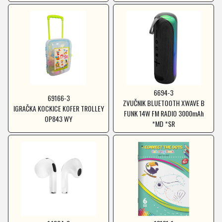
6694-3
69166-3
ZVUČNIK BLUETOOTH XWAVE B
IGRAČKA KOCKICE KOFER TROLLEY
FUNK 14W FM RADIO 3000mAh
OP843 WY
*MD *SR