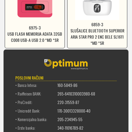
6859-3
6975-3
SLUŠALICE BLUETOOTH SUPERIOR
USB FLASH MEMORIJA ADATA 32GB
ARIA STAR PRO 2 ENC BELE SL1611
C008 USB-A USB 2.0 *MD *SR
*MD *SR
POSLOVNI RAČUNI
• Banca Intesa:
160-5849-86
• Raiffeisen BANK:
265-6410310003980-68
• ProCredit:
220-31559-87
• Unicredit Bank:
170-30013328000-40
• Komercijalna banka:
205-234945-55
• Erste banka:
340-11016789-82