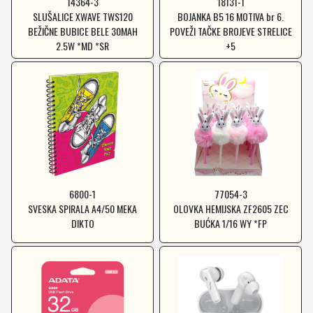
14364-3
18131-1
SLUŠALICE XWAVE TWS120
BOJANKA B5 16 MOTIVA br 6.
BEŽIČNE BUBICE BELE 30MAH
POVEŽI TAČKE BROJEVE STRELICE
2.5W *MD *SR
+5
6800-1
77054-3
SVESKA SPIRALA A4/50 MEKA
OLOVKA HEMIJSKA ZF2605 ZEC
DIKTO
BUĆKA 1/16 WY *FP