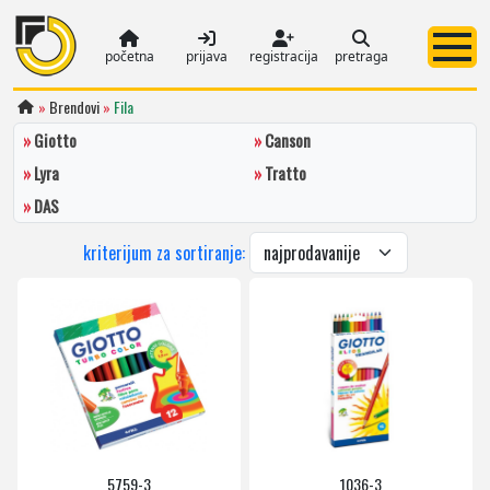
početna
prijava
registracija
pretraga
»
Brendovi
»
Fila
»
Giotto
»
Canson
»
Lyra
»
Tratto
»
DAS
kriterijum za sortiranje:
5759-3
1036-3