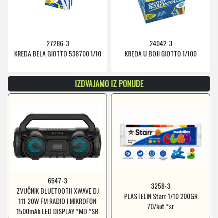
27286-3
24042-3
KREDA BELA GIOTTO 538700 1/10
KREDA U BOJI GIOTTO 1/100
IZDVAJAMO IZ PONUDE
6547-3
3258-3
ZVUČNIK BLUETOOTH XWAVE DJ
PLASTELIN Starr 1/10 200GR
111 20W FM RADIO I MIKROFON
70/kut *sr
1500mAh LED DISPLAY *MD *SR