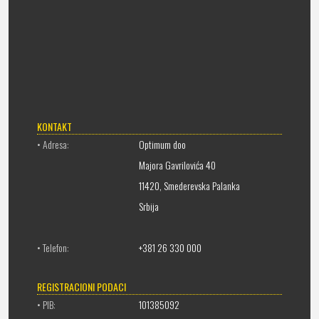
KONTAKT
• Adresa:
Optimum doo
Majora Gavrilovića 40
11420, Smederevska Palanka
Srbija
• Telefon:
+381 26 330 000
REGISTRACIONI PODACI
• PIB:
101385092