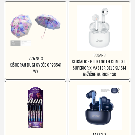
8354-3
77579-3
SLUŠALICE BLUETOOTH COMICELL
KIŠOBRAN DUGI CVEĆE OP23541
SUPERIOR X MASTER BELE SL1514
WY
BEŽIČNE BUBICE *SR
14652-3