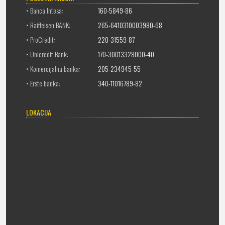
• Banca Intesa:
160-5849-86
• Raiffeisen BANK:
265-6410310003980-68
• ProCredit:
220-31559-87
• Unicredit Bank:
170-30013328000-40
• Komercijalna banka:
205-234945-55
• Erste banka:
340-11016789-82
LOKACIJA