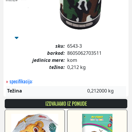
sku:
6543-3
barkod:
8605062703511
jedinica mere:
kom
težina:
0,212 kg
»
specifikacija:
Težina
0,212000 kg
IZDVAJAMO IZ PONUDE