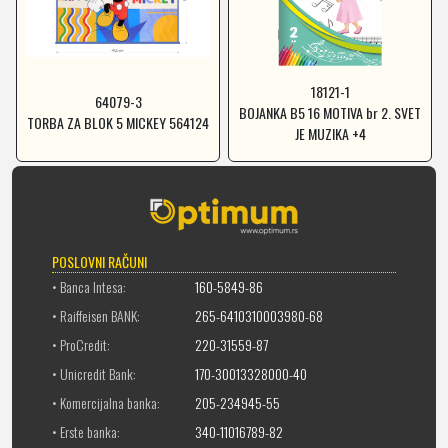
18121-1
64079-3
BOJANKA B5 16 MOTIVA br 2. SVET
TORBA ZA BLOK 5 MICKEY 564124
JE MUZIKA +4
POSLOVNI RAČUNI
• Banca Intesa:
160-5849-86
• Raiffeisen BANK:
265-6410310003980-68
• ProCredit:
220-31559-87
• Unicredit Bank:
170-30013328000-40
• Komercijalna banka:
205-234945-55
• Erste banka:
340-11016789-82