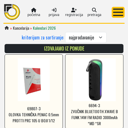
početna
prijava
registracija
pretraga
»
Kancelarija
»
Kalendari 2026
kriterijum za sortiranje:
IZDVAJAMO IZ PONUDE
6694-3
69807-3
ZVUČNIK BLUETOOTH XWAVE B
OLOVKA TEHNIČKA PENAC 0.5mm
FUNK 14W FM RADIO 3000mAh
PROTTI PRC 105 U BOJI 1/12
*MD *SR