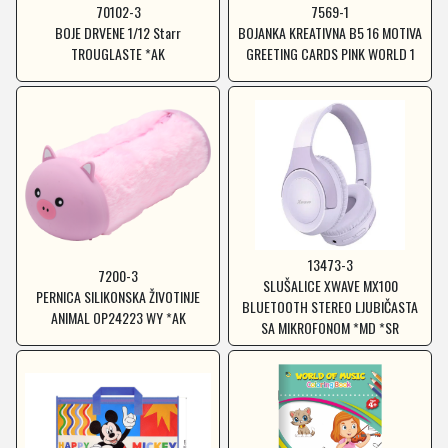
70102-3
7569-1
BOJE DRVENE 1/12 Starr
BOJANKA KREATIVNA B5 16 MOTIVA
TROUGLASTE *AK
GREETING CARDS PINK WORLD 1
13473-3
7200-3
SLUŠALICE XWAVE MX100
PERNICA SILIKONSKA ŽIVOTINJE
BLUETOOTH STEREO LJUBIČASTA
ANIMAL OP24223 WY *AK
SA MIKROFONOM *MD *SR